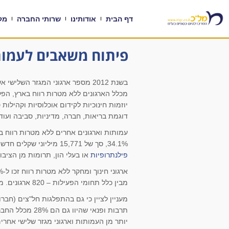
דף הבית
אודותינו
שרותי החברה
מקו
פיתוח משאבים לעמותו
בשנת 2012 מספר ארגוני המגזר השלישי אשר פעלו בתחום החינוך והמחקר עמד על 7,059 על פי
קובץ מסוג PDF
יוזמות חינוכיות לקידום אוכלוסיות וקהיל
דוגמת בריאות, חברה, מדיניות, סביבה ועוד.
34.1%, סך של 15,771 מיליוני שקלים חדשים. בסכום זה נכללים הכנסות מכלל אפיקי המימון האפשריים דוגמת מענקים לעמותות מגורמים ממשלתיים,
פילנתרופיות
או בעלי הון, תרומות מן הציבו
מבין כלל תחומי הפעילות – 820 ארגונים. מתוך 15,771 מיליוני השקלים, 733 מיליון בלבד היו מגופים ממשלתיים.
תרבות ופנאי ש
יותר מן העמותות וארגוני מגזר שלישי אחרים באותו תחום – 38.7% 