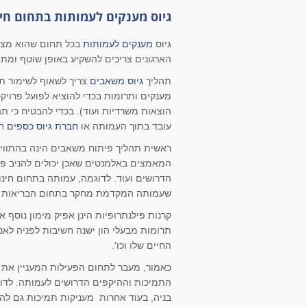
גיוס מענקים לעמותות בתחום חי
גיוס
מענקים לעמותות
בכל תחום שהוא מצרי
הארגונים צריכים להשקיע באופן שוטף ומת
תהליך
גיוס משאבים
צריך לשאוף לשימור תו
מענקים ותרומות בכדי להוציא לפועל פרוי
הוצאות משרדיות ועוד). בכדי להבטיח כי ת
עובד בתוך העמותה או
חברת גיוס כספים
חי
ראשית תהליך פיתוח משאבים הינה בהתוויית 
המאמצים באלמנטים שאכן יכולים להניב פי
הדרושים ועוד. לדוגמה, עמותה בתחום חינ
שעמותה המקדמת מחקר בתחום הבריאות תו
קרנות פילנתרופיות הינן אפיק מימון נוסף
תרומות מבעלי הון ישנה חשיבות לפניה לאנ
החיים שלו וכו'.
כאמור, מעבר לתחום הפעילות המעניין את 
התמיכות וההיקפים הדרושים לעמותה. לדוגמ
בניה, בעוד אחרות מעניקות תמיכות גם להו