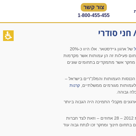
צור קשר
1-800-455-455
חני סודרי
של ארגון גיידסטאר. אלו היוו כ-20%
 אחרי ארגוני דת שהיוו כ-25%. בין הארגונים הנכללים בתחום פעילות זה הן עמותות אשר מקדמות
ופי מחקר אשר מתמקדים בתחומים שונים
2011 מאחוז ההכנסות הגבוהה ביותר מכלל הכנסות העמותות והמלכ"רים בישראל –
קרנות
כלה גבוהה.
לל התמיכות הממשלתיות בשנת 2011, וזאת למרות שמספר הארגונים מקבלי התמיכה היה הגבוה ביותר
מעניין לציין כי גם בהתפלגות חל"צים (חברות לתועלת הציבור), תחום החינוך והמחקר היווה את הפלח הגדול ביותר בשנת 2012 – 28 אחוזים – וזאת לצד חברות
ת. חל"צים בתחום חינוך ומחקר זכו לנתח גבוה עוד