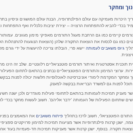
נוך ומחקר
ך היכרות מעמיקה עם עולם הפילנתרופיה, הבנת עולם המושגים וניסיון בתחו
מיד בכדי להביא להתפתחות הרצויה – יצירת יציבות כלכלית ואף התפתחות ו
רמים קיימים כמו גם הרחבת מעגל התורמים מאפיקי מימון מגוונים. עמותו
קטים כמו גם לכסות את הוצאות התקורה שלהן (הוצאות הנוגעות להתנהלות הש
הליך
גיוס משאבים לעמותה
יישא פרי, הובלתו צריכה להיעשות על ידי גורם מק
צונית.
תוכנית אסטרטגית ואיתור תורמים פוטנציאליים רלוונטיים. שלב זה הינו מהו
רות. ערוצי המימון והתורמים הפוטנציאליים נבחנים בהתאם לתחום הפעילות
וך ומחקר המקדמת לימודי אוניברסיטה לאוכלוסיות חלשות יכולה לפנות בבק
כל לפנות גם למשרד הבריאות בבקשה למענק.
 אשר מעניק תמיכות לעמותות בהתאם לתחומי פעילות מוגדרים ולכן ישנה חשיב
שים שתחום הפעילות של העמותה 'ידבר אליהם'. חשוב לעשות מחקר בכדי להבי
התורם הפוטנציאלי, חשוב לרכז בתהליך
פיתוח משאבים
את המאמצים בפניה 
ה, ישנן קרנות פילנתרופיות אשר מציעות תמיכות למימון פרויקטים ספציפיי
צאות תקורה. בנוסף, ישנן קרנות אשר מעניקות תמיכות חד-פעמיות בעוד אחר